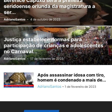
Berenice Capuxú será a primeira
seridoense oriunda da magistratura a
ser...
AdrianoSantos
-
4 de outubro de 2023
Justiça estabelece normas para
participação de crianças e adolescentes
no Carnaval...
AdrianoSantos
-
17 de fevereiro de 2023
Após assassinar idosa com tiro,
homem é condenado a mais de...
AdrianoSantos
-
1 de fevereiro de 2023