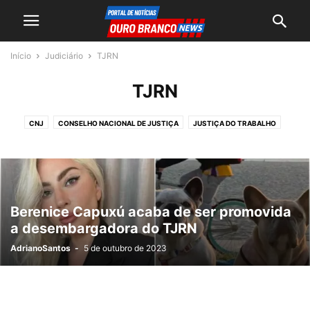
Início
Judiciário
TJRN
TJRN
CNJ
CONSELHO NACIONAL DE JUSTIÇA
JUSTIÇA DO TRABALHO
JUSTIÇA ELEITORAL
JUSTIÇA ESTADUAL
JUSTIÇA FEDERAL
MINISTÉRIO PÚBLICO
MINISTÉRIO PUBLICO
MINISTÉRIO PÚBLICO FEDERAL
STF
TJRN
TST
Berenice Capuxú acaba de ser promovida
a desembargadora do TJRN
AdrianoSantos
-
5 de outubro de 2023