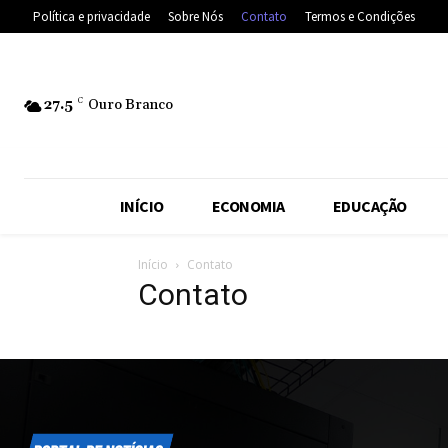
Política e privacidade
Sobre Nós
Contato
Termos e Condições
27.5
C
Ouro Branco
INÍCIO
ECONOMIA
EDUCAÇÃO
Início
Contato
Contato