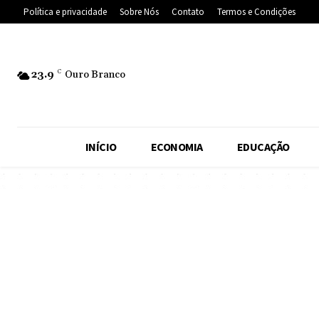
Política e privacidade
Sobre Nós
Contato
Termos e Condições
23.9
C
Ouro Branco
INÍCIO
ECONOMIA
EDUCAÇÃO