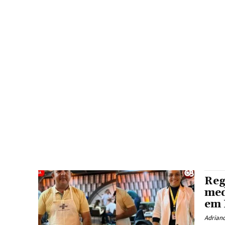
-AGENCIA-CNN-
03
08
13º SALÁRIO
5G
8 DE JAN
ALECRIM-RN
ALEMANHA
AMASRA
AMAZONAS
A
ANTÔNIO MARTINS
ANÚNCIO
APAGÃO
APODI
APPLE
ARTIFICIAL INTELLIGENCE
ARTS
ÁSIA
ASSÚ
ATENAS
BANCO CENTRAL
BANCOS
BANGKOK
BANGLADESH
BOLSA FAMÍLIA
BOLSONARISMO
BOM JESUS
BOOKKEE
BRUXELAS
BUENOS AIRES
BUSINESS
Reg
med
em 
Adrian