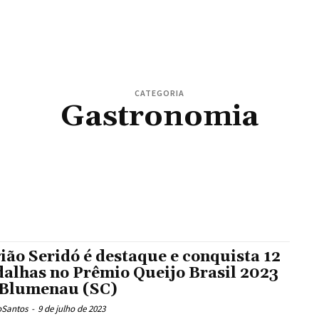
CATEGORIA
Gastronomia
EIRO
ABC
ACARI
ACIDENTE
ACRE
AFEGANISTÃO
AFOGAMENTO
AFONSO BEZER
MÉRICA-RN
AMSTERDÃ
ANDERSON TORRES
ANDIJAN
ANGICOS
ANIVERSARIANTES
AQUÍFERO GUARANI
ARÁBIA SAUDITA
ARACRUZ
ARARAQUARA
ARBOVIROSES
ATENTADO
AUSTRÁLIA
ÁUSTRIA
AUTOMÓVEIS
AUXÍLIO BRASIL
AUXÍLIO GÁS
BARAÚNA
BARCELONA
BASQUETE
BATALHA
BELÉM
BELEZA
BÉLGICA
BELUGA
PING
BOTAFOGO
BRASIL
BRASILEIRÃO
BRASILEIRÃO FEMININO
BRASILEIROS NO
CABELO
CACHORRO
CAIÇARA DO NORTE
CAICÓ
CAJAZEIRAS
CALDAS
CALIFÓRN
ião Seridó é destaque e conquista 12
alhas no Prêmio Queijo Brasil 2023
Blumenau (SC)
oSantos
-
9 de julho de 2023