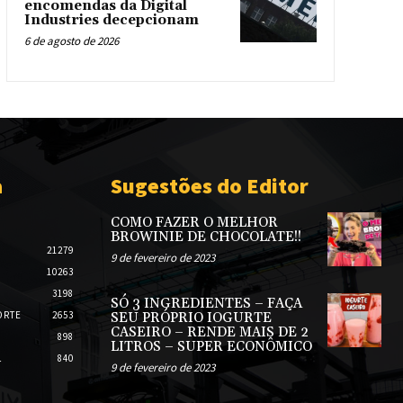
encomendas da Digital
Industries decepcionam
6 de agosto de 2026
a
Sugestões do Editor
COMO FAZER O MELHOR
BROWINIE DE CHOCOLATE!!
21279
9 de fevereiro de 2023
10263
3198
SÓ 3 INGREDIENTES – FAÇA
ORTE
2653
SEU PRÓPRIO IOGURTE
CASEIRO – RENDE MAIS DE 2
898
LITROS – SUPER ECONÔMICO
L
840
9 de fevereiro de 2023