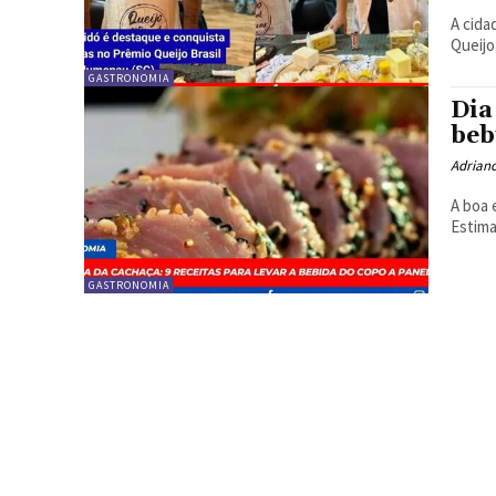
A cida
Queijo
GASTRONOMIA
Dia
beb
Adrian
A boa e velha A cachaça é um do
Estima
GASTRONOMIA