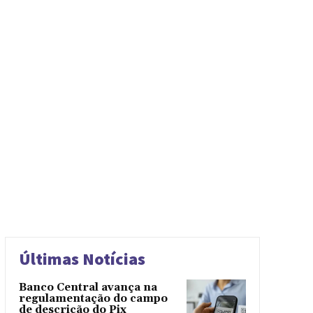
RA
ÁFRICA DO SUL
AGRICULTURA
ÁGUAS
ALAGOAS
 DO DIA
ANKARAFAYANSUSTASI NET
ANTÔNIO DIAS
ARCO VERDE
AREIA BRANCA
ARÊS
ARGENTINA
ARTE
BAHIA
BAHIS SITESI
BAHSEGEL
BAÍA FORMOSA
BALI
 BAHIS
BETTILT
BLACK FRIDAY
BLUMENAU
BODÓ
 LÍBANO
BRASÍLIA
BREJO DO CRUZ
BREJO PARAIBANO
IA
CÂMARA
CÂMARA DOS DEPUTADOS
Últimas Notícias
Banco Central avança na
regulamentação do campo
de descrição do Pix