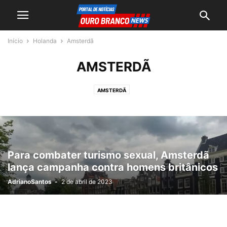
Início
Holanda
Amsterdã
AMSTERDÃ
AMSTERDÃ
Para combater turismo sexual, Amsterdã
lança campanha contra homens britânicos
AdrianoSantos
-
2 de abril de 2023