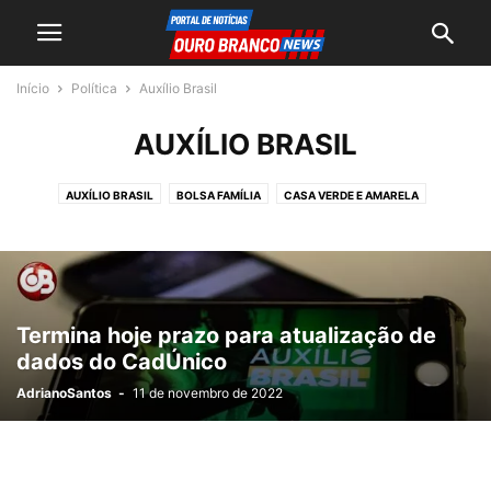
Início
Política
Auxílio Brasil
AUXÍLIO BRASIL
AUXÍLIO BRASIL
BOLSA FAMÍLIA
CASA VERDE E AMARELA
CONGRESSO
CPI
DINHEIRO PÚBLICO
ELEIÇÕES 2022
ELEIÇÕES 2024
ELEIÇÕES 2026
ELEIÇÕES SUPLEMENTARES
FPM
ORÇAMENTO SECRETO
PISO DA ENFERMAGEM
SEGURANÇA PÚBLICA
SENADO
TRANSIÇÃO
Termina hoje prazo para atualização de
dados do CadÚnico
AdrianoSantos
-
11 de novembro de 2022