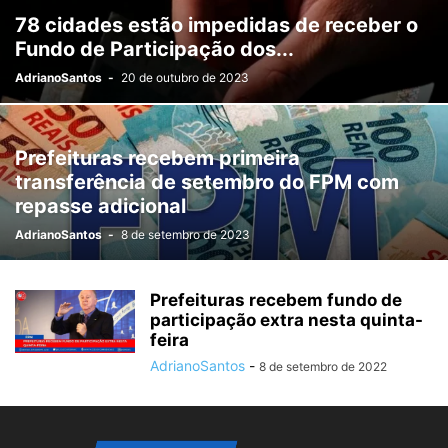
78 cidades estão impedidas de receber o
Fundo de Participação dos...
AdrianoSantos
-
20 de outubro de 2023
Prefeituras recebem primeira
transferência de setembro do FPM com
repasse adicional
AdrianoSantos
-
8 de setembro de 2023
Prefeituras recebem fundo de
participação extra nesta quinta-
feira
AdrianoSantos
-
8 de setembro de 2022