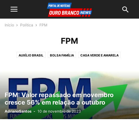
Início
Política
FPM
FPM
AUXÍLIO BRASIL
BOLSA FAMÍLIA
CASA VERDE E AMARELA
CONGRESSO
CPI
DINHEIRO PÚBLICO
ELEIÇÕES 2022
ELEIÇÕES 2024
ELEIÇÕES 2026
ELEIÇÕES SUPLEMENTARES
FPM
ORÇAMENTO SECRETO
PISO DA ENFERMAGEM
SEGURANÇA PÚBLICA
SENADO
TRANSIÇÃO
FPM: Valor repassado em novembro
cresce 56% em relação a outubro
AdrianoSantos
-
10 de novembro de 2023