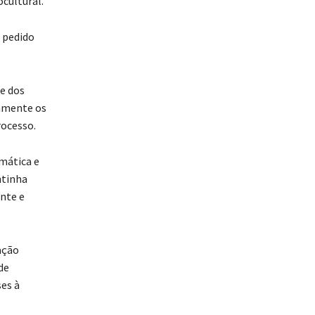
cultural.
m pedido
de dos
tamente os
rocesso.
mática e
ntinha
nte e
ação
de
es à