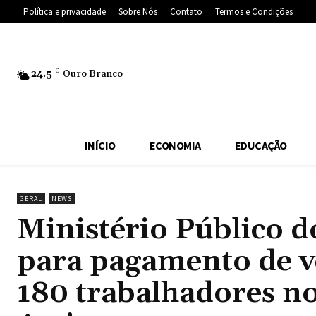
Política e privacidade
Sobre Nós
Contato
Termos e Condições
24.5
C
Ouro Branco
INÍCIO
ECONOMIA
EDUCAÇÃO
GERAL
NEWS
Ministério Público 
para pagamento de ve
180 trabalhadores no