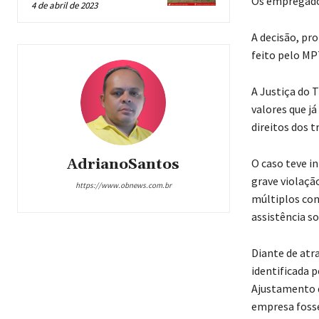
Os empregados
4 de abril de 2023
A decisão, pro
feito pelo MP
A Justiça do 
valores que j
direitos dos 
AdrianoSantos
O caso teve i
grave violaçã
https://www.obnews.com.br
múltiplos con
assistência so
Diante de atra
identificada 
Ajustamento d
empresa fosse