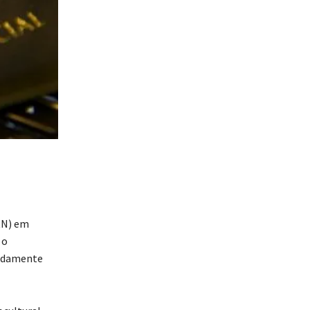
RN) em
 o
madamente