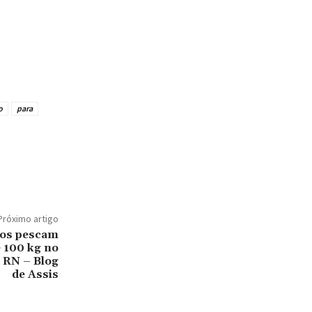
o
para
Próximo artigo
gos pescam
e 100 kg no
 RN – Blog
de Assis