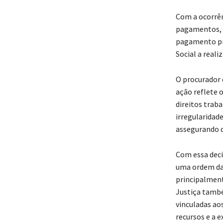
Com a ocorrên
pagamentos, f
pagamento pro
Social a real
O procurador 
ação reflete
direitos trab
irregularidad
assegurando q
Com essa deci
uma ordem da 
principalment
Justiça també
vinculadas aos
recursos e a e