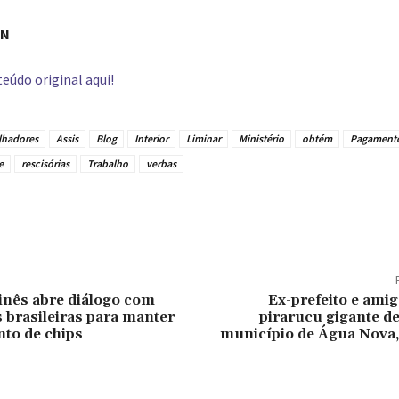
RN
eúdo original aqui!
lhadores
Assis
Blog
Interior
Liminar
Ministério
obtém
Pagament
e
rescisórias
Trabalho
verbas
tilhado
inês abre diálogo com
Ex-prefeito e ami
brasileiras para manter
pirarucu gigante d
to de chips
município de Água Nova,