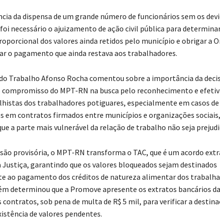
cia da dispensa de um grande número de funcionários sem os dev
oi necessário o ajuizamento de ação civil pública para determinar
porcional dos valores ainda retidos pelo município e obrigar a 
izar o pagamento que ainda restava aos trabalhadores.
do Trabalho Afonso Rocha comentou sobre a importância da decis
 o compromisso do MPT-RN na busca pelo reconhecimento e efetiv
alhistas dos trabalhadores potiguares, especialmente em casos de
es em contratos firmados entre municípios e organizações sociais
ue a parte mais vulnerável da relação de trabalho não seja prejudi
são provisória, o MPT-RN transforma o TAC, que é um acordo extra
Justiça, garantindo que os valores bloqueados sejam destinados
e ao pagamento dos créditos de natureza alimentar dos trabalha
m determinou que a Promove apresente os extratos bancários da
 contratos, sob pena de multa de R$ 5 mil, para verificar a destin
xistência de valores pendentes.