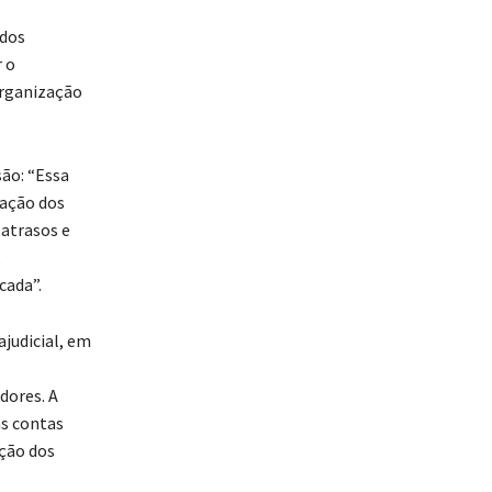
idos
 o
Organização
ão: “Essa
ação dos
 atrasos e
,
cada”.
judicial, em
dores. A
s contas
ação dos