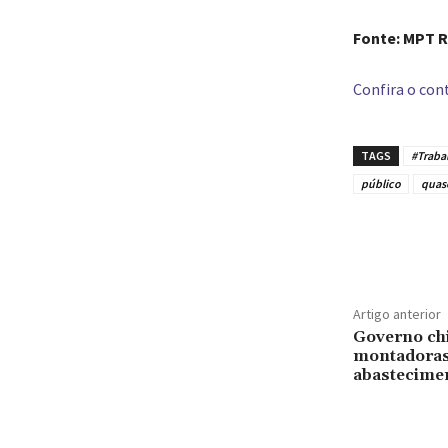
Fonte: MPT 
Confira o cont
TAGS
#Traba
público
quas
Compar
Artigo anterior
Governo ch
montadoras 
abastecimen