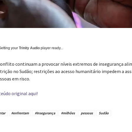
Getting your
Trinity Audio
player ready...
conflito continuam a provocar níveis extremos de insegurança al
trição no Sudão; restrições ao acesso humanitário impedem a assi
ssoas em risco.
eúdo original aqui!
ntar
#enfrentam
#Insegurança
#milhões
pessoas
Sudão
tilhado