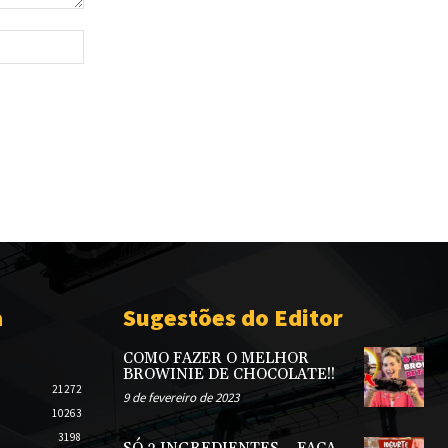
Site:
a
Sugestões do Editor
COMO FAZER O MELHOR
BROWINIE DE CHOCOLATE!!
21272
9 de fevereiro de 2023
10263
3198