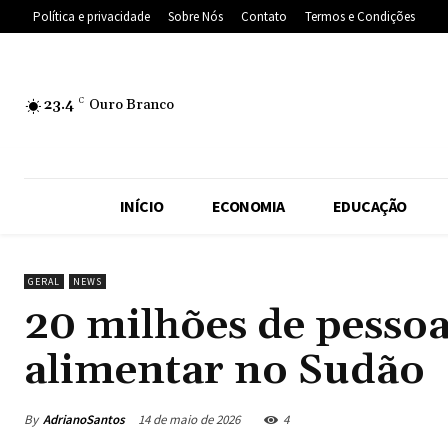
Política e privacidade
Sobre Nós
Contato
Termos e Condições
23.4
C
Ouro Branco
INÍCIO
ECONOMIA
EDUCAÇÃO
GERAL
NEWS
20 milhões de pesso
alimentar no Sudão
By
AdrianoSantos
14 de maio de 2026
4