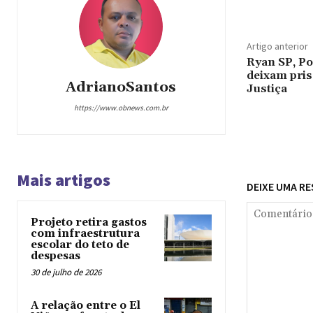
Artigo anterior
Ryan SP, Po
deixam pris
AdrianoSantos
Justiça
https://www.obnews.com.br
Mais artigos
DEIXE UMA R
Projeto retira gastos
com infraestrutura
escolar do teto de
despesas
30 de julho de 2026
A relação entre o El