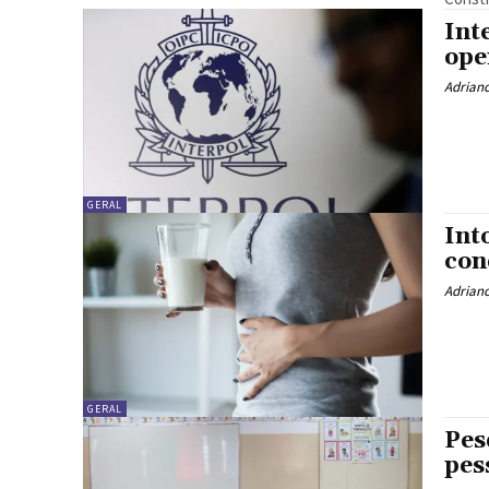
Int
ope
Adrian
GERAL
Int
con
Adrian
GERAL
Pes
pes