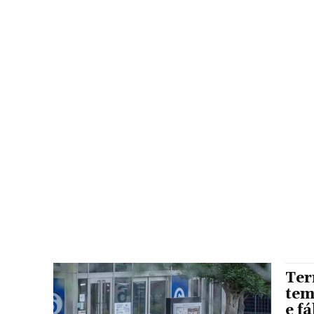
Ter
tem
e f