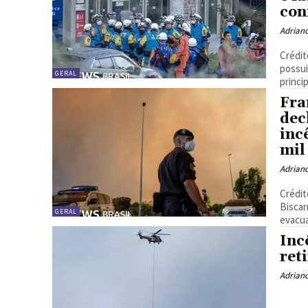
con
Adrian
Crédit
possui
GERAL
princi
Fra
dec
inc
mil
Adrian
Crédit
Biscar
GERAL
evacua
Inc
ret
Adrian