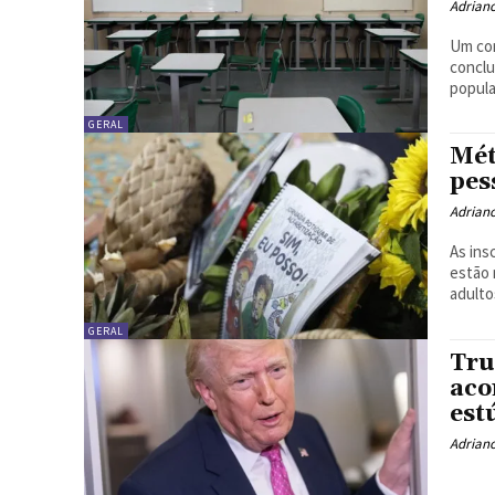
Adrian
Um con
conclu
popula
GERAL
Mét
pes
Adrian
As ins
estão 
adulto
GERAL
Tru
aco
est
Adrian