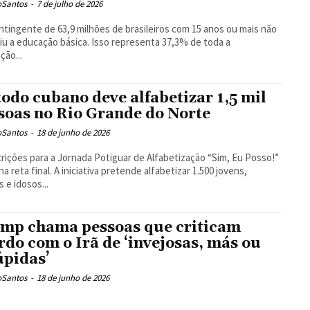
oSantos
-
7 de julho de 2026
tingente de 63,9 milhões de brasileiros com 15 anos ou mais não
iu a educação básica. Isso representa 37,3% de toda a
ção...
odo cubano deve alfabetizar 1,5 mil
soas no Rio Grande do Norte
oSantos
-
18 de junho de 2026
crições para a Jornada Potiguar de Alfabetização “Sim, Eu Posso!”
na reta final. A iniciativa pretende alfabetizar 1.500 jovens,
s e idosos...
mp chama pessoas que criticam
rdo com o Irã de ‘invejosas, más ou
úpidas’
oSantos
-
18 de junho de 2026