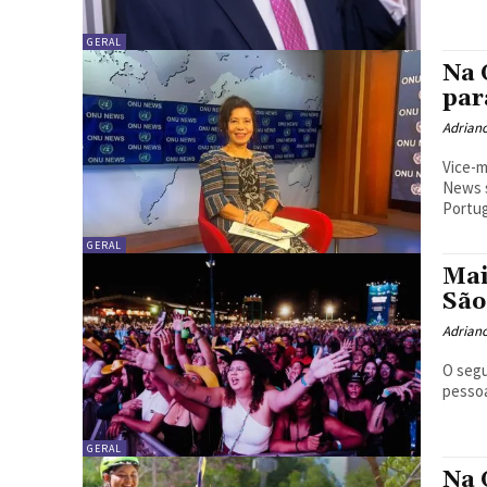
GERAL
Na 
par
Adrian
Vice-m
News s
Portug
GERAL
Mai
São
Adrian
O segu
pessoa
GERAL
Na 