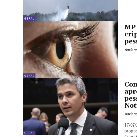
GERAL
MP 
cri
pes
Adrian
GERAL
Com
apr
pes
Not
Adrian
17/07/2026 - 08:21 Thiago
propost
GERAL
Consti