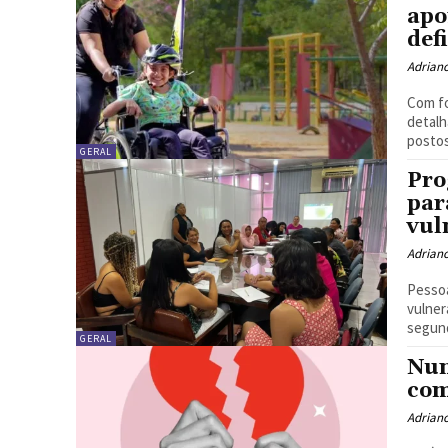
apo
def
Adrian
Com fo
detalh
postos
GERAL
Pro
par
vul
Adrian
Pessoa
vulner
segund
GERAL
Nun
com
Adrian