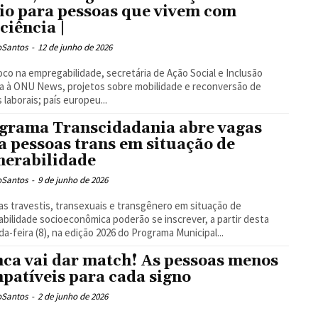
io para pessoas que vivem com
iciência |
oSantos
-
12 de junho de 2026
co na empregabilidade, secretária de Ação Social e Inclusão
a à ONU News, projetos sobre mobilidade e reconversão de
 laborais; país europeu...
grama Transcidadania abre vagas
a pessoas trans em situação de
nerabilidade
oSantos
-
9 de junho de 2026
s travestis, transexuais e transgênero em situação de
abilidade socioeconômica poderão se inscrever, a partir desta
a-feira (8), na edição 2026 do Programa Municipal...
ca vai dar match! As pessoas menos
patíveis para cada signo
oSantos
-
2 de junho de 2026