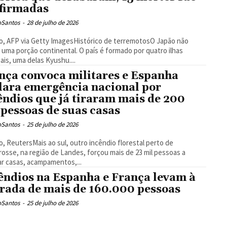
firmadas
oSantos
-
28 de julho de 2026
o, AFP via Getty ImagesHistórico de terremotosO Japão não
 uma porção continental. O país é formado por quatro ilhas
pais, uma delas Kyushu....
nça convoca militares e Espanha
lara emergência nacional por
êndios que já tiraram mais de 200
 pessoas de suas casas
oSantos
-
25 de julho de 2026
o, ReutersMais ao sul, outro incêndio florestal perto de
rosse, na região de Landes, forçou mais de 23 mil pessoas a
r casas, acampamentos,...
êndios na Espanha e França levam à
irada de mais de 160.000 pessoas
oSantos
-
25 de julho de 2026