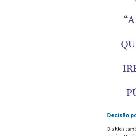
“A
QU
IR
P
Decisão po
Bia Kicis tam