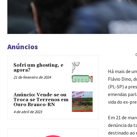
Anúncios
Sofri um ghosting, e
agora?
H
á mais de u
21 de fevereiro de 2024
Flávio Dino, 
(PL-SP) a pre
emendas parla
Anúncio: Vende-se ou
Troca-se Terrenos em
vida do ex-pre
Ouro Branco-RN
4 de abril de 2023
Em 21 de març
denúncia da t
destinado ao