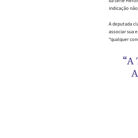
da série Heró
indicação não
A deputada cl
associar sua 
“qualquer con
“A
A