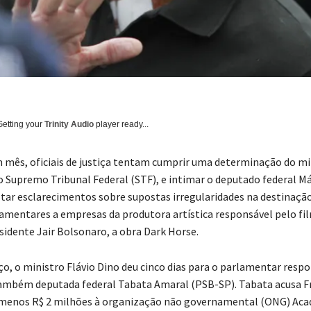
Getting your
Trinity Audio
player ready...
m mês, oficiais de justiça tentam cumprir uma determinação do mi
do Supremo Tribunal Federal (STF), e intimar o deputado federal Má
star esclarecimentos sobre supostas irregularidades na destinaçã
mentares a empresas da produtora artística responsável pelo fi
sidente Jair Bolsonaro, a obra Dark Horse.
o, o ministro Flávio Dino deu cinco dias para o parlamentar respo
ambém deputada federal Tabata Amaral (PSB-SP). Tabata acusa Fr
 menos R$ 2 milhões à organização não governamental (ONG) Ac