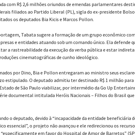
da com R$ 2,6 milhões oriundos de emendas parlamentares desti
rais filiados ao Partido Liberal (PL), sigla do ex-presidente Bols
citados os deputados Bia Kicis e Marcos Pollon.
reportagem, Tabata sugere a formação de um grupo econômico co
presas e entidades atuando sob um comando único. Ela defende qu
ltar a rastreabilidade da execução da verba pública e estar indire
roduções cinematográficas de cunho ideológico.
dos por Dino, Bia e Pollon entregaram ao ministro seus esclar
zo estipulado. O deputado admitiu ter destinado R$ 1 milhão para 
 Estado de São Paulo viabilizar, por intermédio da Go Up Entertain
érie documental intitulada Heróis Nacionais – Filhos do Brasil que
ndo o deputado, devido à “incapacidade da entidade beneficiária d
ico essencial”, o projeto não avançou e ele redirecionou os recurso
, “especificamente em favor do Hospital de Amor de Barretos” (SP)