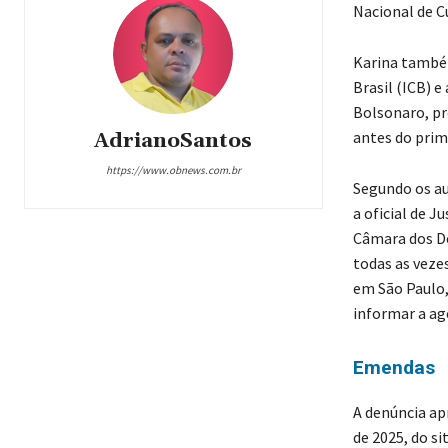
Nacional de C
Karina também
Brasil (ICB) 
Bolsonaro, pr
antes do prim
AdrianoSantos
https://www.obnews.com.br
Segundo os au
a oficial de J
Câmara dos De
todas as veze
em São Paulo
informar a ag
Emendas
A denúncia a
de 2025, do s