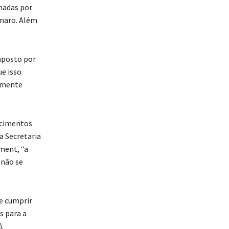
nadas por
onaro. Além
mposto por
e isso
tamente
ecimentos
a Secretaria
ment, “a
 não se
e cumprir
s para a
.