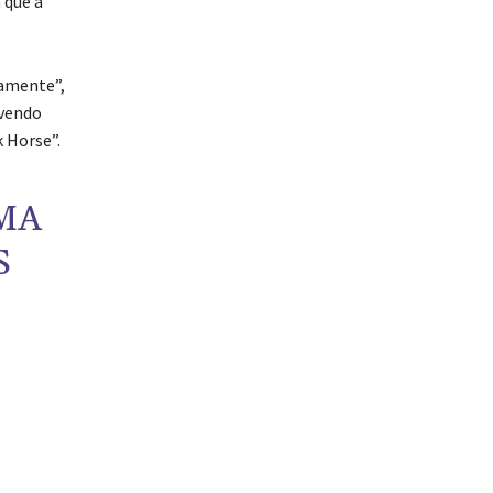
 que a
damente”,
avendo
 Horse”.
MA
S