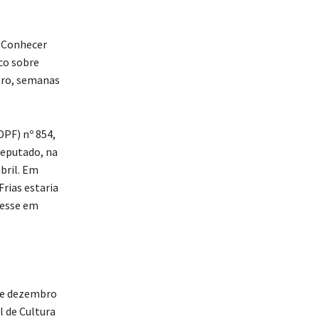
o Conhecer
co sobre
bro, semanas
PF) nº 854,
deputado, na
bril. Em
rias estaria
resse em
de dezembro
l de Cultura