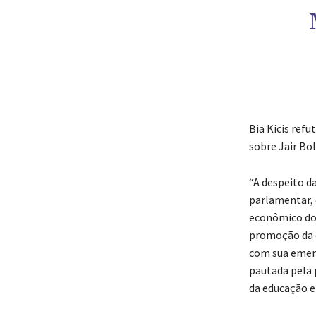
Bia Kicis refu
sobre Jair Bo
“A despeito d
parlamentar, 
econômico do 
promoção da c
com sua emend
pautada pela 
da educação e