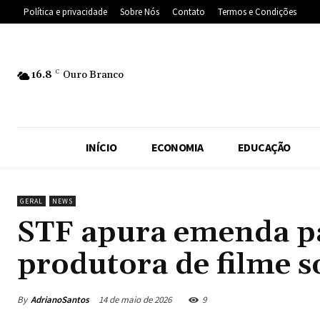
Política e privacidade
Sobre Nós
Contato
Termos e Condições
16.8
C
Ouro Branco
INÍCIO
ECONOMIA
EDUCAÇÃO
GERAL
NEWS
STF apura emenda p
produtora de filme 
By
AdrianoSantos
14 de maio de 2026
9