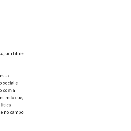
ico, um filme
 esta
 social e
o com a
hecendo que,
lítica
nte no campo