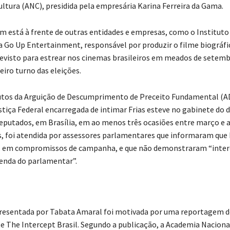
ultura (ANC), presidida pela empresária Karina Ferreira da Gama.
 está à frente de outras entidades e empresas, como o Institut
e a Go Up Entertainment, responsável por produzir o filme biográfi
evisto para estrear nos cinemas brasileiros em meados de setem
eiro turno das eleições.
tos da Arguição de Descumprimento de Preceito Fundamental (AD
ustiça Federal encarregada de intimar Frias esteve no gabinete do 
putados, em Brasília, em ao menos três ocasiões entre março e a
s, foi atendida por assessores parlamentares que informaram que F
, em compromissos de campanha, e que não demonstraram “inte
enda do parlamentar”.
presentada por Tabata Amaral foi motivada por uma reportagem 
ite The Intercept Brasil. Segundo a publicação, a Academia Naciona