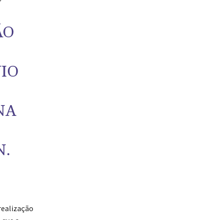
ÃO
IO
NA
N.
realização