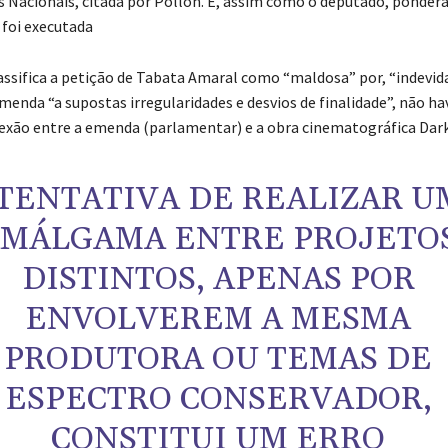
is Nacionais, citada por Pollon. E, assim como o deputado, pondera
 foi executada
assifica a petição de Tabata Amaral como “maldosa” por, “indevi
emenda “a supostas irregularidades e desvios de finalidade”, não h
exão entre a emenda (parlamentar) e a obra cinematográfica Dark
 TENTATIVA DE REALIZAR U
MÁLGAMA ENTRE PROJETO
DISTINTOS, APENAS POR
ENVOLVEREM A MESMA
PRODUTORA OU TEMAS DE
ESPECTRO CONSERVADOR,
CONSTITUI UM ERRO