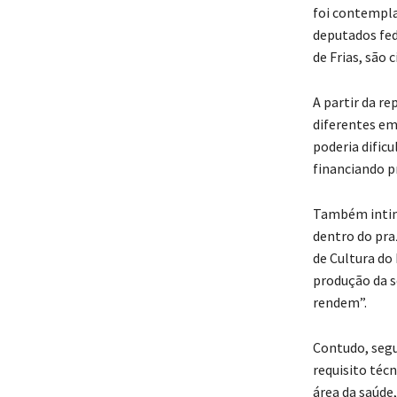
foi contempla
deputados fede
de Frias, são 
A partir da 
diferentes em
poderia dificu
financiando p
Também intima
dentro do pra
de Cultura do
produção da s
rendem”.
Contudo, segu
requisito técn
área da saúde