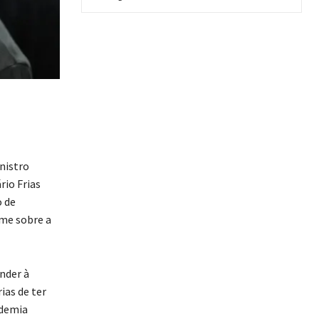
nistro
rio Frias
o de
lme sobre a
nder à
ias de ter
ademia