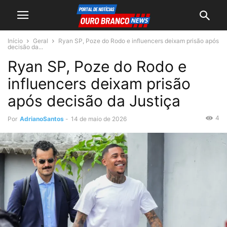
Início
Geral
Ryan SP, Poze do Rodo e influencers deixam prisão após
decisão da...
Ryan SP, Poze do Rodo e
influencers deixam prisão
após decisão da Justiça
4
Por
AdrianoSantos
-
14 de maio de 2026