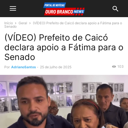
Início
Geral
(VÍDEO) Prefeito de Caicó declara apoio a Fátima para o
Senado
(VÍDEO) Prefeito de Caicó
declara apoio a Fátima para o
Senado
103
Por
AdrianoSantos
-
25 de julho de 2025