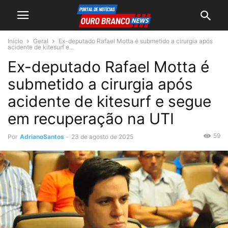
Início
Geral
Ex-deputado Rafael Motta é submetido a cirurgia após
acidente de kitesurf e...
Ex-deputado Rafael Motta é
submetido a cirurgia após
acidente de kitesurf e segue
em recuperação na UTI
59
Por
AdrianoSantos
-
23 de agosto de 2025