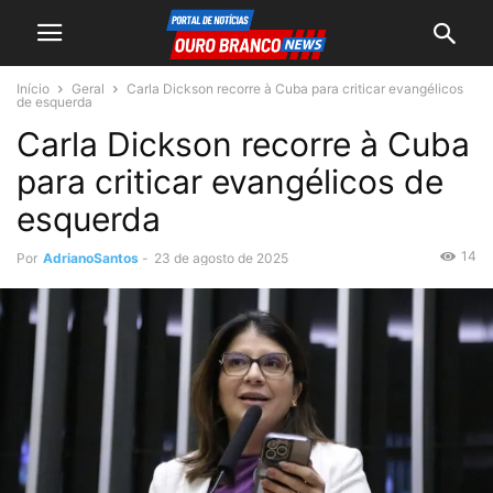
Início
Geral
Carla Dickson recorre à Cuba para criticar evangélicos
de esquerda
Carla Dickson recorre à Cuba
para criticar evangélicos de
esquerda
14
Por
AdrianoSantos
-
23 de agosto de 2025