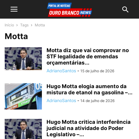
Início
Tags
Motta
Motta
Motta diz que vai comprovar no
STF legalidade de emendas
orçamentárias...
AdrianoSantos
-
15 de julho de 2026
Hugo Motta elogia aumento da
mistura de etanol na gasolina –...
AdrianoSantos
-
14 de julho de 2026
Hugo Motta critica interferência
judicial na atividade do Poder
Legislativo –...