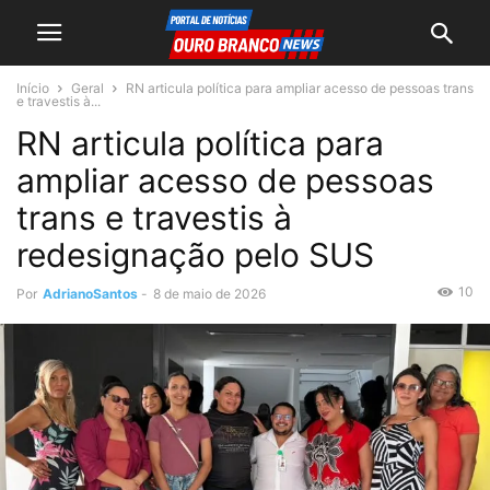
Início
Geral
RN articula política para ampliar acesso de pessoas trans
e travestis à...
RN articula política para
ampliar acesso de pessoas
trans e travestis à
redesignação pelo SUS
10
Por
AdrianoSantos
-
8 de maio de 2026