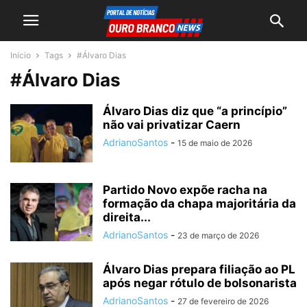
Início
Tags
#Álvaro Dias
#Álvaro Dias
Álvaro Dias diz que “a princípio”
não vai privatizar Caern
AdrianoSantos
-
15 de maio de 2026
Partido Novo expõe racha na
formação da chapa majoritária da
direita...
AdrianoSantos
-
23 de março de 2026
Álvaro Dias prepara filiação ao PL
após negar rótulo de bolsonarista
AdrianoSantos
-
27 de fevereiro de 2026