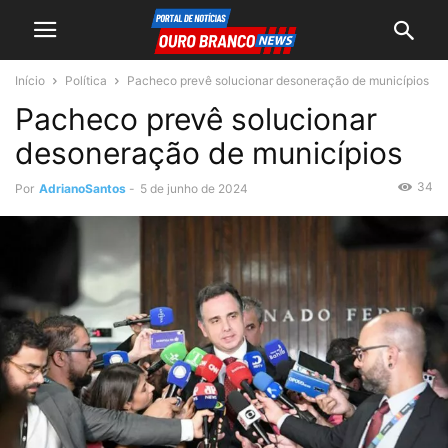
Início
Política
Pacheco prevê solucionar desoneração de municípios
Pacheco prevê solucionar
desoneração de municípios
34
Por
AdrianoSantos
-
5 de junho de 2024