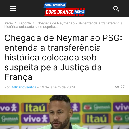
Início
Esporte
Chegada de Neymar ao PSG: entenda a transferência
histórica colocada sob suspeita...
Chegada de Neymar ao PSG:
entenda a transferência
histórica colocada sob
suspeita pela Justiça da
França
27
Por
AdrianoSantos
-
19 de janeiro de 2024