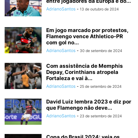
entre jogadores da Europa e do...
AdrianoSantos
-
13 de outubro de 2024
Em jogo marcado por protestos,
Flamengo vence Athletico-PR
com gol no...
AdrianoSantos
-
30 de setembro de 2024
Com assistência de Memphis
Depay, Corinthians atropela
Fortaleza e vai à...
AdrianoSantos
-
25 de setembro de 2024
David Luiz lembra 2023 e diz por
que Flamengo não deve...
AdrianoSantos
-
23 de setembro de 2024
Copa do Brasil 2024: veja os