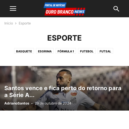
Início
Esporte
ESPORTE
BASQUETE
ESGRIMA
FÓRMULA 1
FUTEBOL
FUTSAL
GINÁSTICA DE TRAMPOLIM
JUDÔ
MMA
PORSCHE CUP BRASIL
SURFE
TÊNIS
VÔLEI DE PRAIA
VÔLEI FEMININO
VÔLEI MASCULINO
XADREZ
Santos vence e fica perto do retorno para
a Série A...
AdrianoSantos
-
29 de outubro de 2024