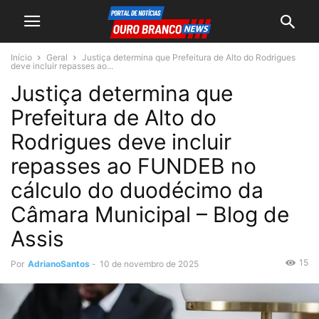
Início
Geral
Justiça determina que Prefeitura de Alto do Rodrigues
deve incluir repasses ao...
Justiça determina que
Prefeitura de Alto do
Rodrigues deve incluir
repasses ao FUNDEB no
cálculo do duodécimo da
Câmara Municipal – Blog de
Assis
15
Por
AdrianoSantos
-
10 de novembro de 2025