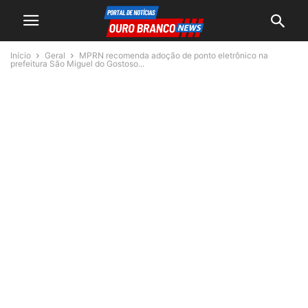
Início
Geral
MPRN recomenda adoção de ponto eletrônico na
prefeitura São Miguel do Gostoso...