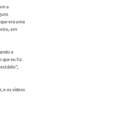
com a
guns
o que era uma
leiro, em
gando a
 que eu fiz.
estádio”,
 e os vídeos