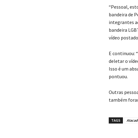
“Pessoal, est
bandeira de P
integrantes a
bandeira LGBT
vídeo postado
E continuou: 
deletar o víde
Isso é um abs
pontuou.
Outras pessoa
também foram 
TAGS
Atacad
Compar