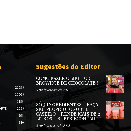
a
Sugestões do Editor
COMO FAZER O MELHOR
BROWINIE DE CHOCOLATE!!
21293
9 de fevereiro de 2023
10263
3198
SÓ 3 INGREDIENTES – FAÇA
ORTE
2653
SEU PRÓPRIO IOGURTE
CASEIRO – RENDE MAIS DE 2
898
LITROS – SUPER ECONÔMICO
L
840
9 de fevereiro de 2023