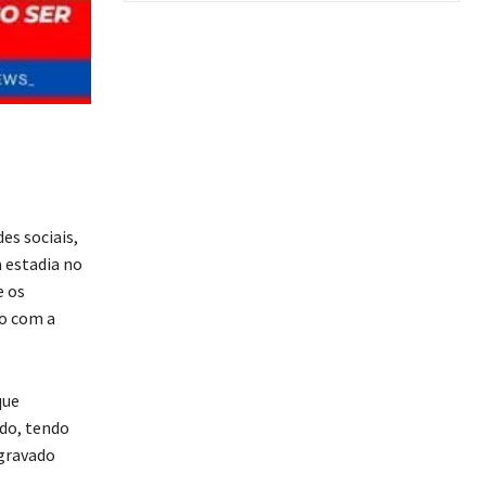
es sociais,
a estadia no
e os
o com a
que
ido, tendo
 gravado