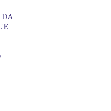
 DA
UE
Ó