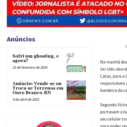
Anúncios
Sofri um ghosting, e
agora?
Na manhã desta
21 de fevereiro de 2024
ter sido abord
Catar, para a
responsáveis
Anúncio: Vende-se ou
Troca-se Terrenos em
bandeira da c
Ouro Branco-RN
4 de abril de 2023
Segundo Victo
portavam a ba
seu celular to
para poder re