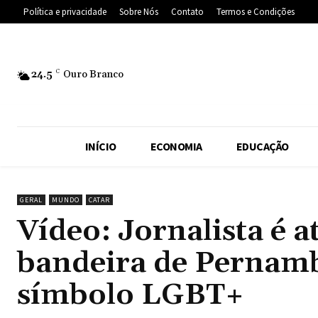
Política e privacidade
Sobre Nós
Contato
Termos e Condições
24.5
C
Ouro Branco
INÍCIO
ECONOMIA
EDUCAÇÃO
GERAL
MUNDO
CATAR
Vídeo: Jornalista é 
bandeira de Pernam
símbolo LGBT+