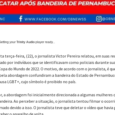
Getting your
Trinity Audio
player ready...
 terça-feira, (22), o jornalista Victor Pereira relatou, em suas red
ado por indivíduos que se identificavam como policiais durante su
 Copa do Mundo de 2022. O motivo, de acordo com o jornalista, é qu
 pela abordagem confundiram a bandeira do Estado de Pernambuc
ausa LGBT+, cujo símbolo é proibido no país.
r, a abordagem foi inicialmente direcionada a algumas mulheres 
ndeira. Ao perceber a situação, o jornalista tentou filmar o ocorr
mado devido a isso. O jornalista teve que deletar o vídeo que havia
ceber o aparelho de volta.