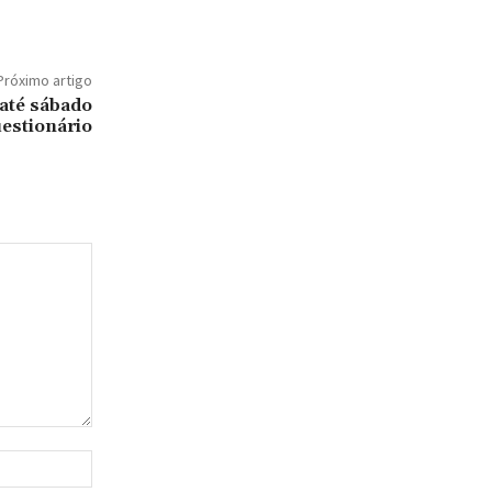
Próximo artigo
até sábado
estionário
Site: