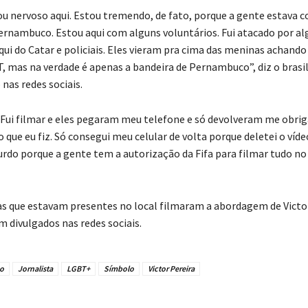
ou nervoso aqui. Estou tremendo, de fato, porque a gente estava 
ernambuco. Estou aqui com alguns voluntários. Fui atacado por al
qui do Catar e policiais. Eles vieram pra cima das meninas achand
, mas na verdade é apenas a bandeira de Pernambuco”, diz o brasi
 nas redes sociais.
“Fui filmar e eles pegaram meu telefone e só devolveram me obri
o que eu fiz. Só consegui meu celular de volta porque deletei o vídeo
urdo porque a gente tem a autorização da Fifa para filmar tudo no 
s que estavam presentes no local filmaram a abordagem de Victor,
divulgados nas redes sociais.
o
Jornalista
LGBT+
Símbolo
Victor Pereira
tilhado