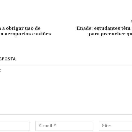
a a obrigar uso de
Enade: estudantes têm 
 aeroportos e aviões
para preencher qu
ESPOSTA
Nome:*
E-
mail:*