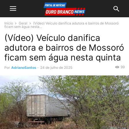
Início
Geral
(Vídeo) Veículo danifica adutora e bairros de Mossoró
ficam sem água nesta...
(Vídeo) Veículo danifica
adutora e bairros de Mossoró
ficam sem água nesta quinta
99
Por
AdrianoSantos
-
24 de julho de 2025