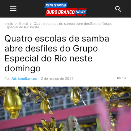
Início
Geral
Quatro escolas de samba abre desfiles do Grupo
Especial do Rio neste...
Quatro escolas de samba
abre desfiles do Grupo
Especial do Rio neste
domingo
94
Por
AdrianoSantos
-
2 de março de 2025