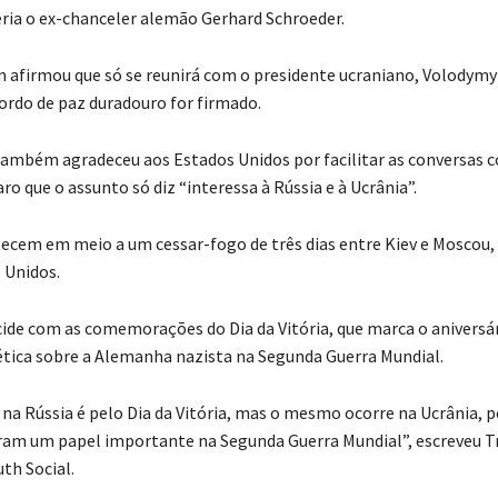
eria o ex-chanceler alemão Gerhard Schroeder.
afirmou que só se reunirá com o presidente ucraniano, Volodymy
rdo de paz duradouro for firmado.
 também agradeceu aos Estados Unidos por facilitar as conversas c
ro que o assunto só diz “interessa à Rússia e à Ucrânia”.
tecem em meio a um cessar-fogo de três dias entre Kiev e Moscou,
 Unidos.
cide com as comemorações do Dia da Vitória, que marca o aniversár
ética sobre a Alemanha nazista na Segunda Guerra Mundial.
 na Rússia é pelo Dia da Vitória, mas o mesmo ocorre na Ucrânia, 
eram um papel importante na Segunda Guerra Mundial”, escreveu 
uth Social.