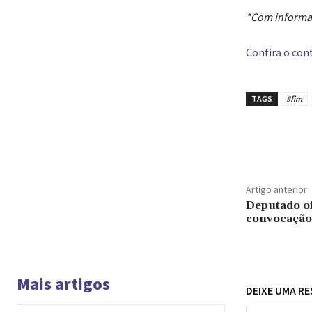
*Com informa
Confira o cont
TAGS
#fim
Compar
Artigo anterior
Deputado of
convocação
Mais artigos
DEIXE UMA R