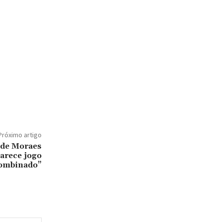
Próximo artigo
o de Moraes
parece jogo
ombinado”