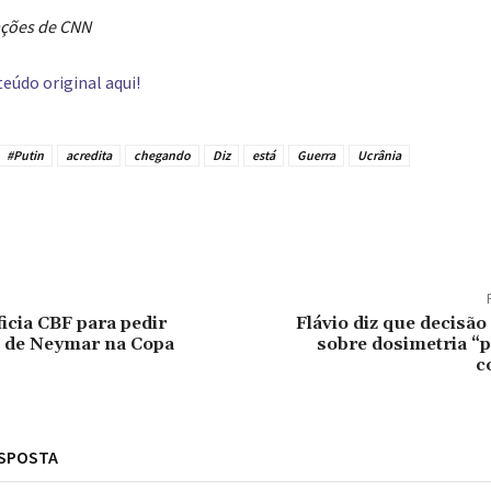
ções de CNN
eúdo original aqui!
#Putin
acredita
chegando
Diz
está
Guerra
Ucrânia
tilhado
icia CBF para pedir
Flávio diz que decisã
 de Neymar na Copa
sobre dosimetria “
c
ESPOSTA