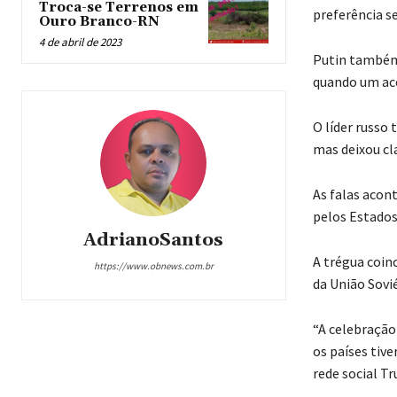
Troca-se Terrenos em
preferência s
Ouro Branco-RN
4 de abril de 2023
Putin também 
quando um aco
O líder russo
mas deixou cla
As falas acon
pelos Estados
AdrianoSantos
A trégua coin
https://www.obnews.com.br
da União Sovi
“A celebração
os países tiv
rede social Tr