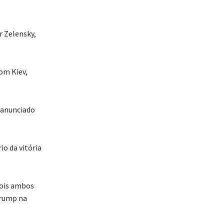
r Zelensky,
om Kiev,
 anunciado
io da vitória
pois ambos
Trump na