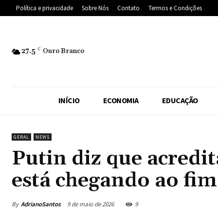
Política e privacidade
Sobre Nós
Contato
Termos e Condições
27.5
C
Ouro Branco
INÍCIO
ECONOMIA
EDUCAÇÃO
GERAL
NEWS
Putin diz que acredi
está chegando ao fim
By
AdrianoSantos
9 de maio de 2026
9