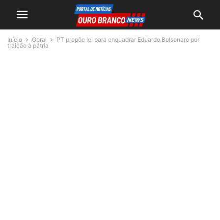
Início
Geral
PT propõe lei para enquadrar Eduardo Bolsonaro por
traição à pátria