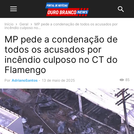
Início
Geral
MP pede a condenação de todos os acusados por
incêndio culposo no...
MP pede a condenação de
todos os acusados por
incêndio culposo no CT do
Flamengo
85
Por
AdrianoSantos
-
13 de maio de 2025