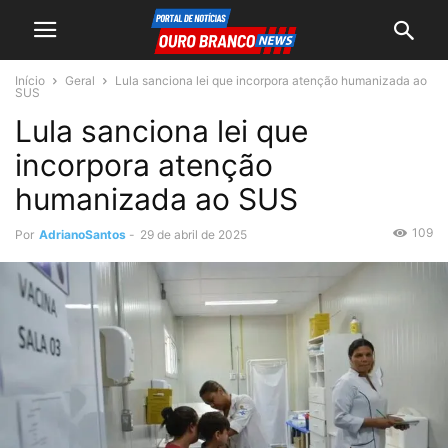
Início
Geral
Lula sanciona lei que incorpora atenção humanizada ao
SUS
Lula sanciona lei que
incorpora atenção
humanizada ao SUS
109
Por
AdrianoSantos
-
29 de abril de 2025