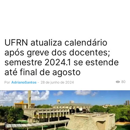
UFRN atualiza calendário
após greve dos docentes;
semestre 2024.1 se estende
até final de agosto
80
Por
AdrianoSantos
-
28 de junho de 2024