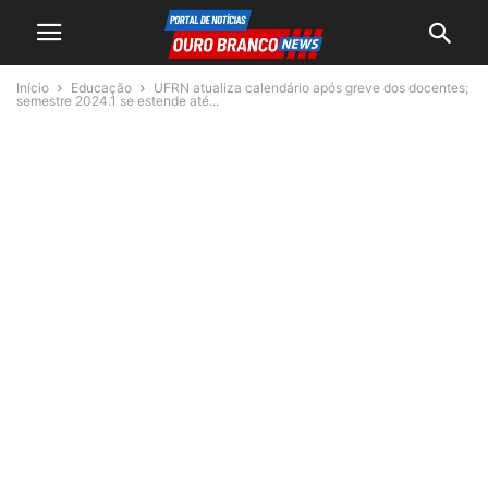
Início
Educação
UFRN atualiza calendário após greve dos docentes;
semestre 2024.1 se estende até...