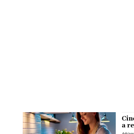
Cin
a r
Adrian