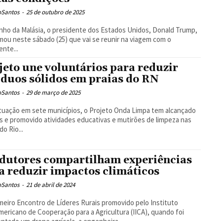
oSantos
-
25 de outubro de 2025
nho da Malásia, o presidente dos Estados Unidos, Donald Trump,
mou neste sábado (25) que vai se reunir na viagem com o
ente...
jeto une voluntários para reduzir
íduos sólidos em praias do RN
oSantos
-
29 de março de 2025
uação em sete municípios, o Projeto Onda Limpa tem alcançado
s e promovido atividades educativas e mutirões de limpeza nas
do Rio...
dutores compartilham experiências
a reduzir impactos climáticos
oSantos
-
21 de abril de 2024
meiro Encontro de Líderes Rurais promovido pelo Instituto
mericano de Cooperação para a Agricultura (IICA), quando foi