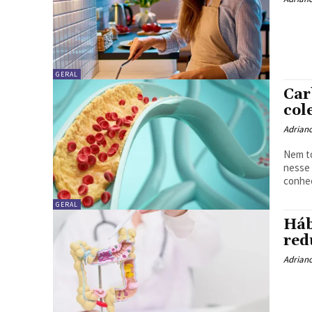
GERAL
Car
col
Adrian
Nem to
nesse 
conhec
GERAL
Háb
red
Adrian