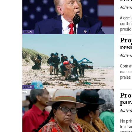
Adrian
A cami
confir
presid
GERAL
Pro
res
Adrian
Com at
escola
praias 
GERAL
Pro
par
Adrian
No pri
Intera