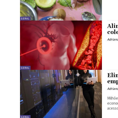
GERAL
Ali
col
Adrian
GERAL
Eli
emp
Adrian
Milhõe
econom
acesso
GERAL