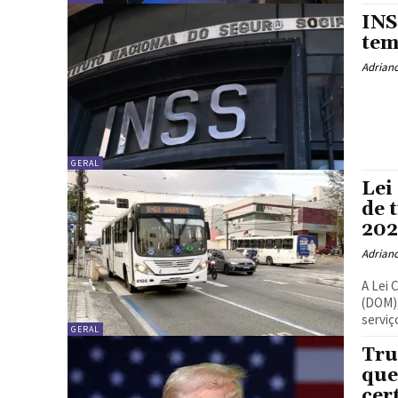
INS
tem
Adrian
GERAL
Lei
de 
20
Adrian
A Lei 
(DOM),
serviço
GERAL
Tru
que
cer