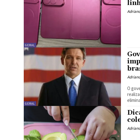
lin
Adrian
GERAL
Gov
imp
bra
Adrian
O gove
realiz
elimina
GERAL
Dic
col
Adrian