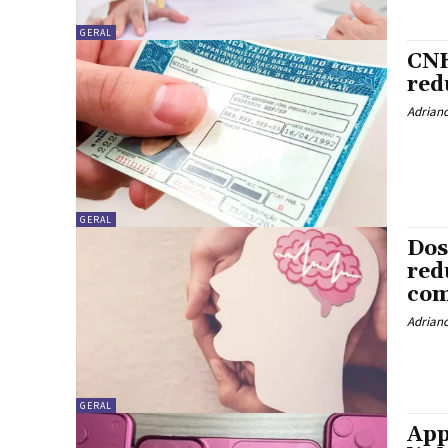
GERAL
CNH
red
Adrian
GERAL
Dos
red
com
Adrian
GERAL
App