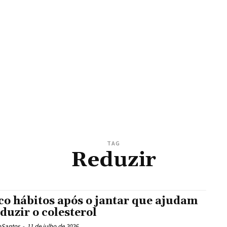
TAG
Reduzir
co hábitos após o jantar que ajudam
eduzir o colesterol
oSantos
-
11 de julho de 2026