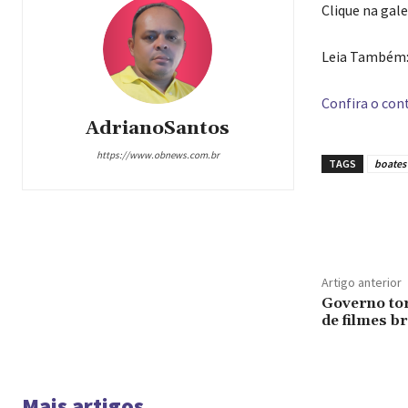
Clique na gal
Leia Também: 
Confira o cont
AdrianoSantos
https://www.obnews.com.br
TAGS
boates
Compar
Artigo anterior
Governo tor
de filmes b
Mais artigos