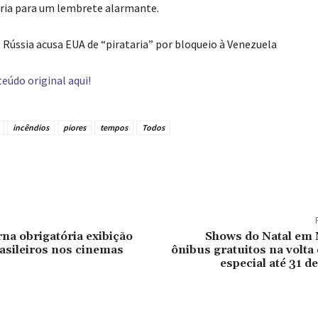
eria para um lembrete alarmante.
Rússia acusa EUA de “pirataria” por bloqueio à Venezuela
eúdo original aqui!
incêndios
piores
tempos
Todos
tilhado
na obrigatória exibição
Shows do Natal em 
rasileiros nos cinemas
ônibus gratuitos na volt
especial até 31 