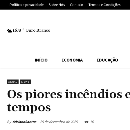
Política e privacidade
Sobre Nós
Contato
Termos e Condições
16.8
C
Ouro Branco
INÍCIO
ECONOMIA
EDUCAÇÃO
GERAL
NEWS
Os piores incêndios 
tempos
By
AdrianoSantos
25 de dezembro de 2025
16