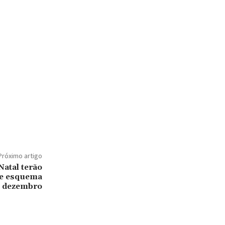
Próximo artigo
Natal terão
a e esquema
de dezembro