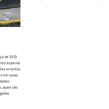
ço de 2025
ito especial
ções errantes
os em casas
idades
, quais são
agédia