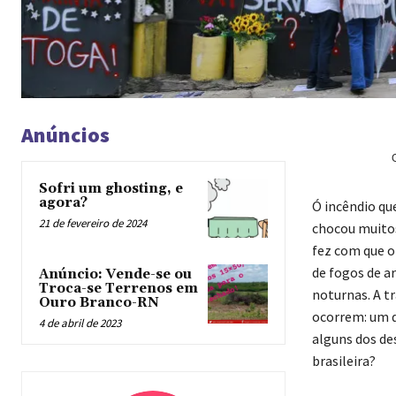
Anúncios
Sofri um ghosting, e
agora?
Ó
incêndio qu
21 de fevereiro de 2024
chocou muitos
fez com que o
de fogos de a
Anúncio: Vende-se ou
Troca-se Terrenos em
noturnas. A t
Ouro Branco-RN
ocorrem: um d
4 de abril de 2023
alguns dos de
brasileira?