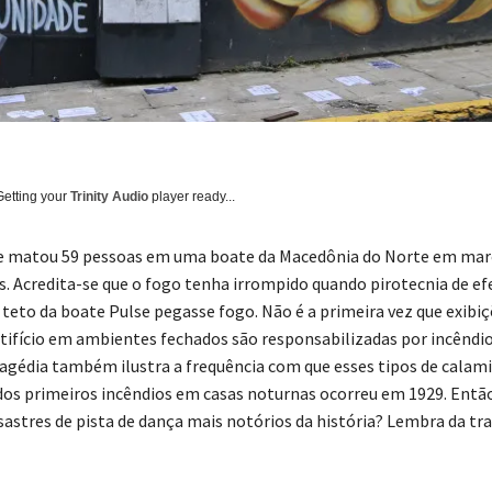
Getting your
Trinity Audio
player ready...
e matou 59 pessoas em uma boate da Macedônia do Norte em mar
. Acredita-se que o fogo tenha irrompido quando pirotecnia de efe
 teto da boate Pulse pegasse fogo. Não é a primeira vez que exibi
rtifício em ambientes fechados são responsabilizadas por incêndi
ragédia também ilustra a frequência com que esses tipos de calam
os primeiros incêndios em casas noturnas ocorreu em 1929. Então
sastres de pista de dança mais notórios da história? Lembra da tr