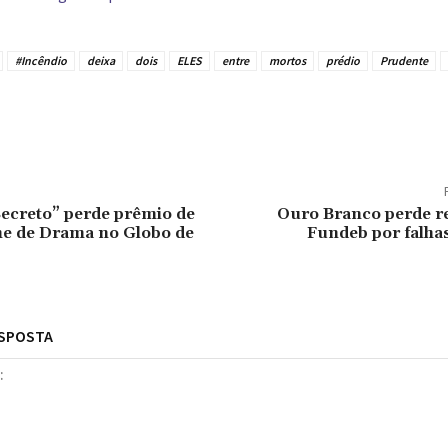
#Incêndio
deixa
dois
ELES
entre
mortos
prédio
Prudente
tilhado
ecreto” perde prêmio de
Ouro Branco perde r
me de Drama no Globo de
Fundeb por falha
ESPOSTA