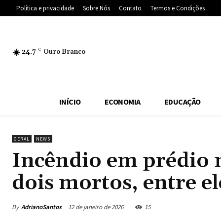
Política e privacidade
Sobre Nós
Contato
Termos e Condições
24.7
C
Ouro Branco
INÍCIO
ECONOMIA
EDUCAÇÃO
GERAL
NEWS
Incêndio em prédio n
dois mortos, entre e
By
AdrianoSantos
12 de janeiro de 2026
15