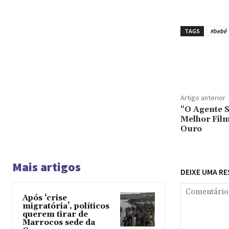
TAGS
#bebê
Compar
Artigo anterior
“O Agente S
Melhor Fil
Ouro
Mais artigos
DEIXE UMA R
Após ‘crise
migratória’, políticos
querem tirar de
Marrocos sede da