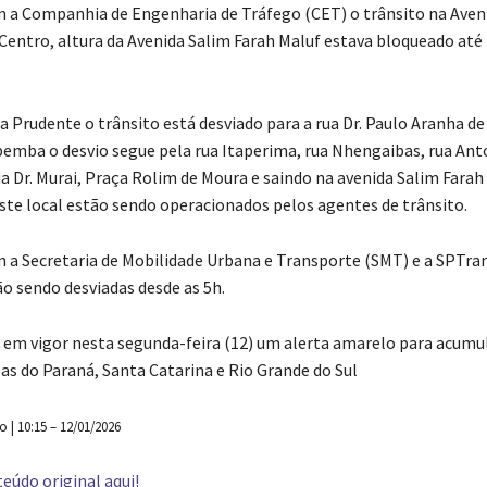
 a Companhia de Engenharia de Tráfego (CET) o trânsito na Aveni
Centro, altura da Avenida Salim Farah Maluf estava bloqueado até 
la Prudente o trânsito está desviado para a rua Dr. Paulo Aranha d
emba o desvio segue pela rua Itaperima, rua Nhengaibas, rua Ant
a Dr. Murai, Praça Rolim de Moura e saindo na avenida Salim Farah
te local estão sendo operacionados pelos agentes de trânsito.
 a Secretaria de Mobilidade Urbana e Transporte (SMT) e a SPTrans
ão sendo desviadas desde as 5h.
m vigor nesta segunda-feira (12) um alerta amarelo para acumu
as do Paraná, Santa Catarina e Rio Grande do Sul
| 10:15 – 12/01/2026
eúdo original aqui!