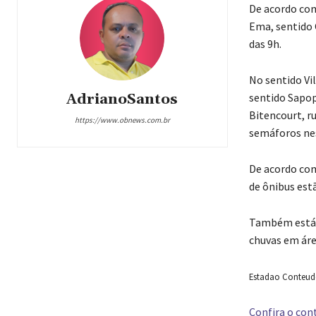
De acordo com
Ema, sentido 
das 9h.
No sentido Vi
sentido Sapop
AdrianoSantos
Bitencourt, ru
https://www.obnews.com.br
semáforos nes
De acordo com
de ônibus est
Também está e
chuvas em áre
Estadao Conteudo 
Confira o cont