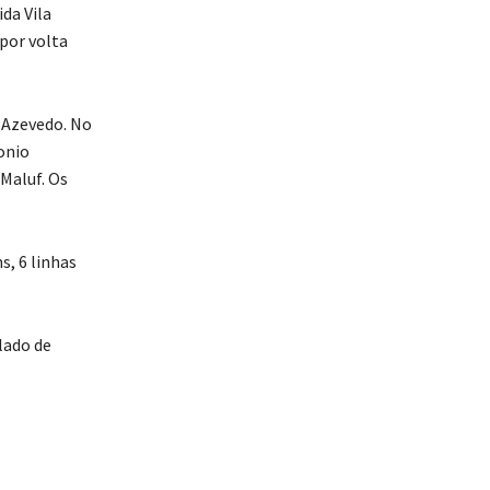
da Vila
por volta
e Azevedo. No
onio
 Maluf. Os
, 6 linhas
lado de