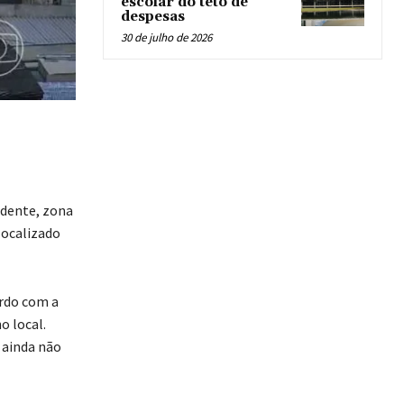
escolar do teto de
despesas
30 de julho de 2026
udente, zona
localizado
ordo com a
 local.
 ainda não