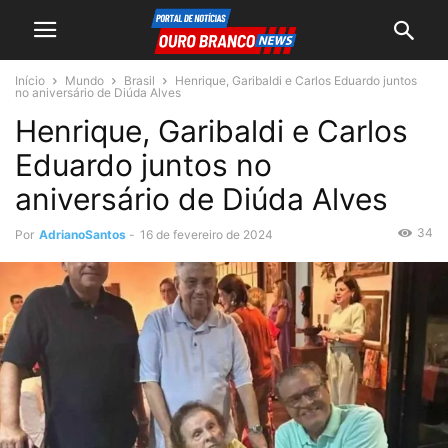
Início
Mundo
Brasil
Henrique, Garibaldi e Carlos Eduardo juntos
no aniversário de Diúda Alves
Henrique, Garibaldi e Carlos
Eduardo juntos no
aniversário de Diúda Alves
34
Por
AdrianoSantos
-
16 de fevereiro de 2024