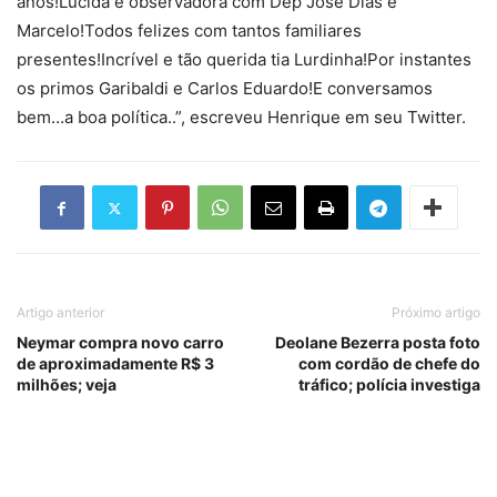
anos!Lúcida e observadora com Dep José Dias e
Marcelo!Todos felizes com tantos familiares
presentes!Incrível e tão querida tia Lurdinha!Por instantes
os primos Garibaldi e Carlos Eduardo!E conversamos
bem…a boa política..”, escreveu Henrique em seu Twitter.
Artigo anterior
Próximo artigo
Neymar compra novo carro
Deolane Bezerra posta foto
de aproximadamente R$ 3
com cordão de chefe do
milhões; veja
tráfico; polícia investiga