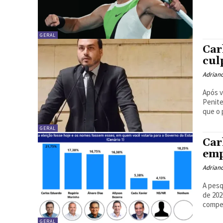
GERAL
Car
cul
Adrian
Após v
Penite
que o 
GERAL
Car
emp
Adrian
A pesq
de 202
compet
GERAL