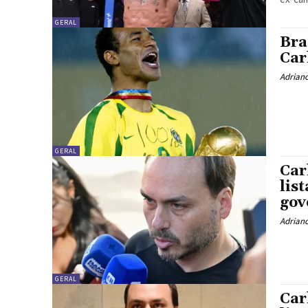
GERAL
Bra
Car
Adrian
GERAL
Car
lis
gov
Adrian
GERAL
Car