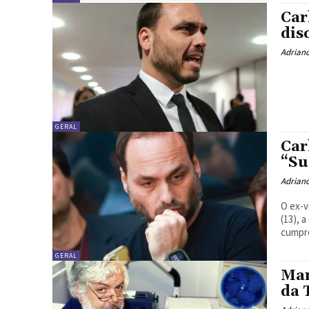
Car
dis
Adrian
GERAL
Car
“Su
Adrian
O ex-v
(13), 
cumpre
GERAL
Man
da 