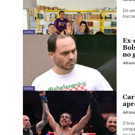
Em um 
marcad
GERAL
Ex-
Bol
no 
Adrian
GERAL
Car
apr
Adrian
O bras
conqui
ex-cam