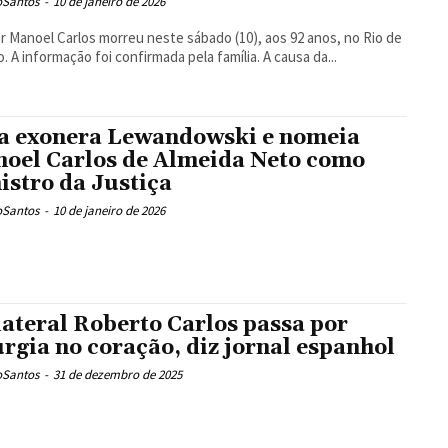
oSantos
-
10 de janeiro de 2026
r Manoel Carlos morreu neste sábado (10), aos 92 anos, no Rio de
o. A informação foi confirmada pela família. A causa da...
a exonera Lewandowski e nomeia
oel Carlos de Almeida Neto como
istro da Justiça
oSantos
-
10 de janeiro de 2026
lateral Roberto Carlos passa por
urgia no coração, diz jornal espanhol
oSantos
-
31 de dezembro de 2025