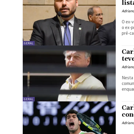
lis
Adrian
O ex-v
o ex-p
GERAL
Car
tev
Adrian
Nesta 
comuni
enquan
GERAL
Car
con
Adrian