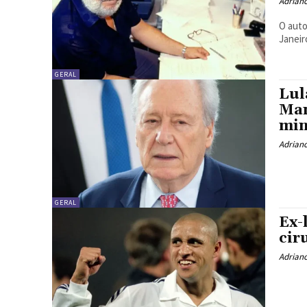
Adrian
O auto
Janeir
GERAL
Lul
Man
min
Adrian
GERAL
Ex-
cir
Adrian