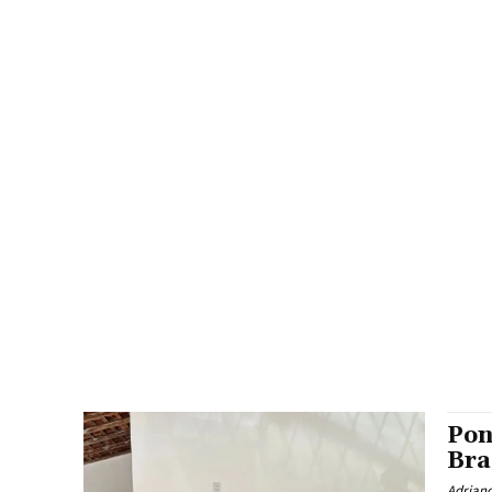
Pon
Bra
Adrian