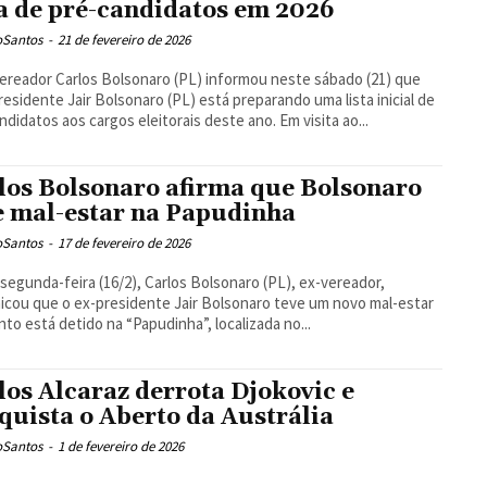
ta de pré-candidatos em 2026
oSantos
-
21 de fevereiro de 2026
ereador Carlos Bolsonaro (PL) informou neste sábado (21) que
residente Jair Bolsonaro (PL) está preparando uma lista inicial de
pré-candidatos aos cargos eleitorais deste ano. Em visita ao...
los Bolsonaro afirma que Bolsonaro
e mal-estar na Papudinha
oSantos
-
17 de fevereiro de 2026
segunda-feira (16/2), Carlos Bolsonaro (PL), ex-vereador,
cou que o ex-presidente Jair Bolsonaro teve um novo mal-estar
to está detido na “Papudinha”, localizada no...
los Alcaraz derrota Djokovic e
quista o Aberto da Austrália
oSantos
-
1 de fevereiro de 2026