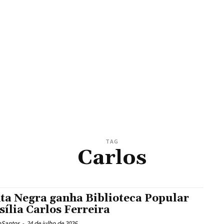
TAG
Carlos
ta Negra ganha Biblioteca Popular
sília Carlos Ferreira
oSantos
-
24 de julho de 2026