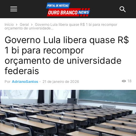
Início
Geral
Governo Lula libera quase R$ 1 bi para recompor
orçamento de universidade...
Governo Lula libera quase R$
1 bi para recompor
orçamento de universidade
federais
18
Por
AdrianoSantos
-
21 de janeiro de 2026