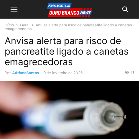
Início
Geral
Anvisa alerta para risco de pancreatite ligado a canetas
emagrecedoras
Anvisa alerta para risco de
pancreatite ligado a canetas
emagrecedoras
11
Por
AdrianoSantos
-
9 de fevereiro de 2026