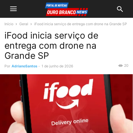
Início
Geral
iFood inicia serviço de entrega com drone na Grande SP
iFood inicia serviço de
entrega com drone na
Grande SP
20
Por
AdrianoSantos
-
1 de junho de 2026