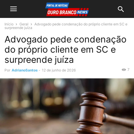
Início
Geral
Advogado pede condenação do próprio cliente em SC e
surpreende juíza
Advogado pede condenação
do próprio cliente em SC e
surpreende juíza
7
Por
AdrianoSantos
-
12 de junho de 2026