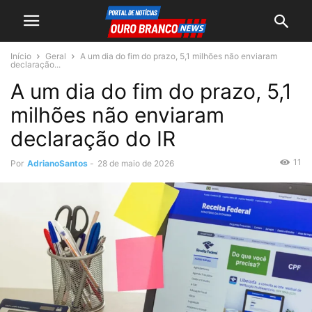
Início
Geral
A um dia do fim do prazo, 5,1 milhões não enviaram
declaração...
A um dia do fim do prazo, 5,1
milhões não enviaram
declaração do IR
11
Por
AdrianoSantos
-
28 de maio de 2026