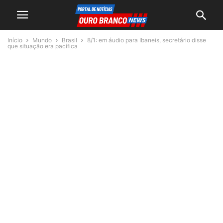
Início
Mundo
Brasil
8/1: em áudio para Ibaneis, secretário disse
que situação era pacífica