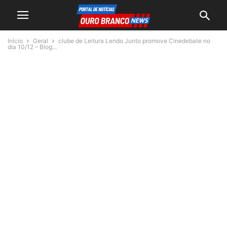
Início
Geral
clube de Leitura Lendo Junto promove Cinedebate no
dia 10/12 – Blog...