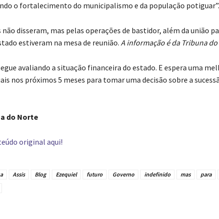
ndo o fortalecimento do municipalismo e da população potiguar”
s não disseram, mas pelas operações de bastidor, além da união pa
stado estiveram na mesa de reunião.
A informação é da Tribuna do
segue avaliando a situação financeira do estado. E espera uma mel
ais nos próximos 5 meses para tomar uma decisão sobre a sucessã
na do Norte
eúdo original aqui!
ça
Assis
Blog
Ezequiel
futuro
Governo
indefinido
mas
para
tilhado