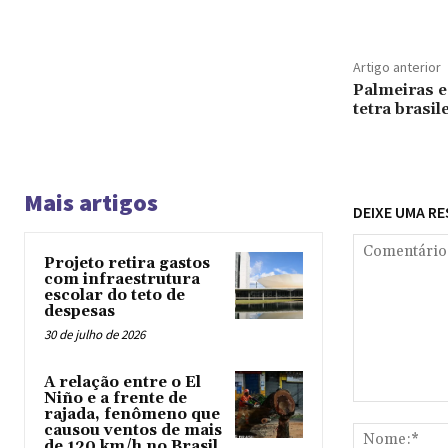
Artigo anterior
Palmeiras 
tetra brasil
Mais artigos
DEIXE UMA R
Projeto retira gastos
com infraestrutura
escolar do teto de
despesas
30 de julho de 2026
A relação entre o El
Niño e a frente de
Comentário:
rajada, fenômeno que
causou ventos de mais
de 120 km/h no Brasil