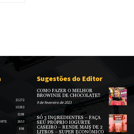
a
Sugestões do Editor
COMO FAZER O MELHOR
BROWINIE DE CHOCOLATE!!
21272
9 de fevereiro de 2023
10263
3198
SÓ 3 INGREDIENTES – FAÇA
ORTE
2653
SEU PRÓPRIO IOGURTE
CASEIRO – RENDE MAIS DE 2
898
LITROS – SUPER ECONÔMICO