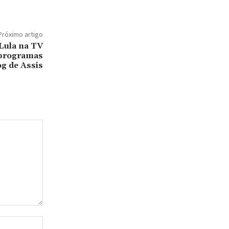
Próximo artigo
Lula na TV
 programas
og de Assis
Site: