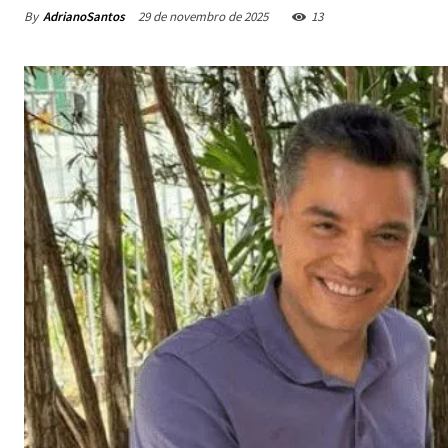
By
AdrianoSantos
29 de novembro de 2025
13