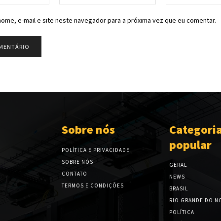
mail:*
ome, e-mail e site neste navegador para a próxima vez que eu comentar.
Sobre nós
Categori
popular
POLÍTICA E PRIVACIDADE
SOBRE NÓS
GERAL
CONTATO
NEWS
TERMOS E CONDIÇÕES
BRASIL
RIO GRANDE DO N
POLÍTICA