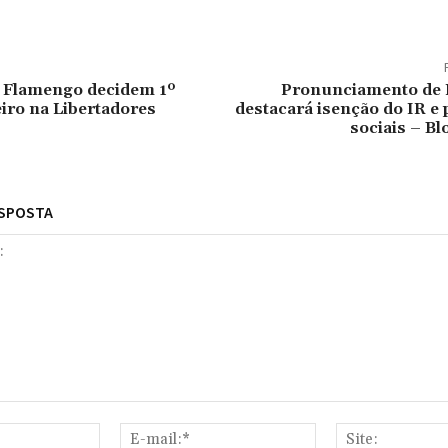
e Flamengo decidem 1º
Pronunciamento de 
eiro na Libertadores
destacará isenção do IR e
sociais – Bl
ESPOSTA
Nome:*
E-