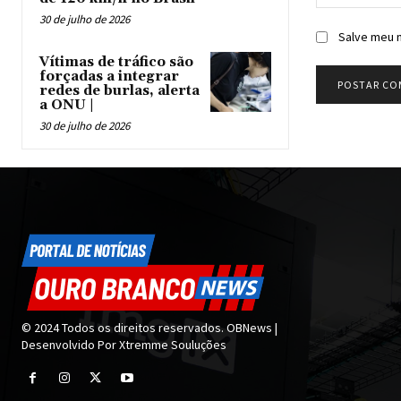
30 de julho de 2026
Salve meu n
Vítimas de tráfico são
forçadas a integrar
redes de burlas, alerta
a ONU |
30 de julho de 2026
© 2024 Todos os direitos reservados. OBNews |
Desenvolvido Por Xtremme Souluções