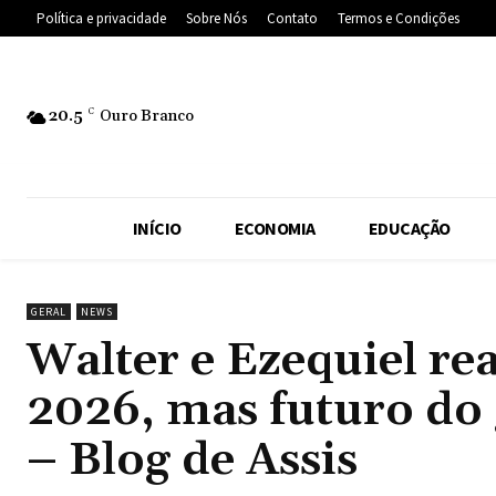
Política e privacidade
Sobre Nós
Contato
Termos e Condições
20.5
C
Ouro Branco
INÍCIO
ECONOMIA
EDUCAÇÃO
GERAL
NEWS
Walter e Ezequiel re
2026, mas futuro do
– Blog de Assis