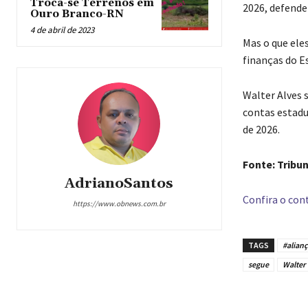
Troca-se Terrenos em
2026, defende
Ouro Branco-RN
4 de abril de 2023
Mas o que ele
finanças do E
Walter Alves 
contas estadu
de 2026.
Fonte: Tribu
AdrianoSantos
Confira o cont
https://www.obnews.com.br
TAGS
#alian
segue
Walter
Compar