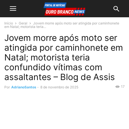
Início
Geral
Jovem morre após moto ser atingida por caminhonete
em Natal; motorista teria...
Jovem morre após moto ser
atingida por caminhonete em
Natal; motorista teria
confundido vítimas com
assaltantes – Blog de Assis
17
Por
AdrianoSantos
-
8 de novembro de 2025