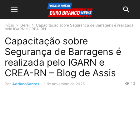
Início
Geral
Capacitação sobre Segurança de Barragens é realizada
pelo IGARN e CREA-RN –...
Capacitação sobre
Segurança de Barragens é
realizada pelo IGARN e
CREA-RN – Blog de Assis
13
Por
AdrianoSantos
-
1 de novembro de 2025