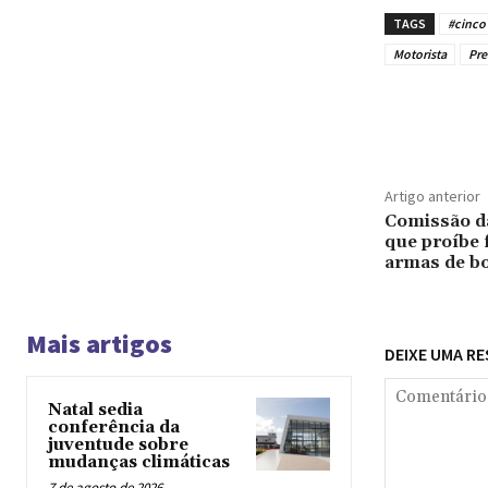
TAGS
#cinco
Motorista
Pr
Compar
Artigo anterior
Comissão d
que proíbe 
armas de bo
Mais artigos
DEIXE UMA R
Natal sedia
conferência da
juventude sobre
mudanças climáticas
7 de agosto de 2026