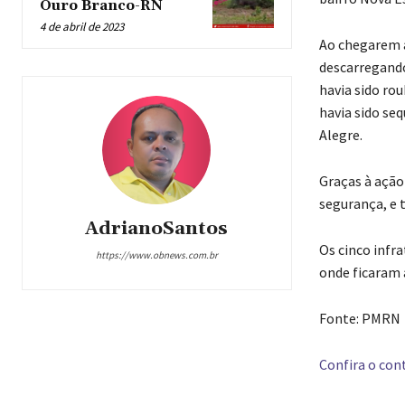
Ouro Branco-RN
4 de abril de 2023
Ao chegarem a
descarregando
havia sido rou
havia sido se
Alegre.
Graças à ação 
segurança, e 
AdrianoSantos
Os cinco infr
https://www.obnews.com.br
onde ficaram 
Fonte: PMRN
Confira o cont