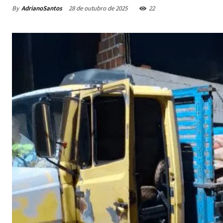
By
AdrianoSantos
28 de outubro de 2025
22