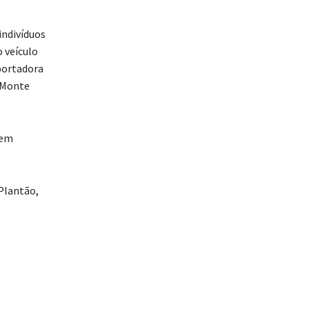
indivíduos
 veículo
sportadora
 Monte
 em
Plantão,