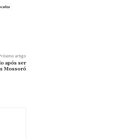
ocaliza
Próximo artigo
ido após ser
em Mossoró