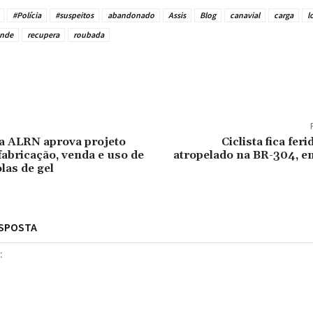
#Polícia
#suspeitos
abandonado
Assis
Blog
canavial
carga
l
ende
recupera
roubada
tilhado
a ALRN aprova projeto
Ciclista fica fer
fabricação, venda e uso de
atropelado na BR-304, 
las de gel
ESPOSTA