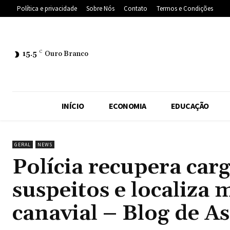
Política e privacidade
Sobre Nós
Contato
Termos e Condições
15.5
C
Ouro Branco
INÍCIO
ECONOMIA
EDUCAÇÃO
GERAL
NEWS
Polícia recupera car
suspeitos e localiz
canavial – Blog de As