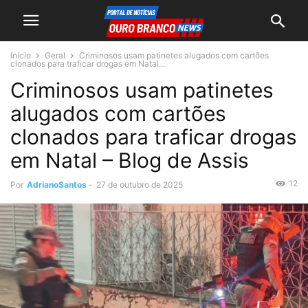
Início
Geral
Criminosos usam patinetes alugados com cartões
clonados para traficar drogas em Natal...
Criminosos usam patinetes
alugados com cartões
clonados para traficar drogas
em Natal – Blog de Assis
12
Por
AdrianoSantos
-
27 de outubro de 2025