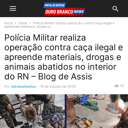
Início
Geral
Polícia Militar realiza operação contra caça ilegal e
apreende materiais, drogas e...
Polícia Militar realiza
operação contra caça ilegal e
apreende materiais, drogas e
animais abatidos no interior
do RN – Blog de Assis
16
Por
AdrianoSantos
-
19 de outubro de 2025