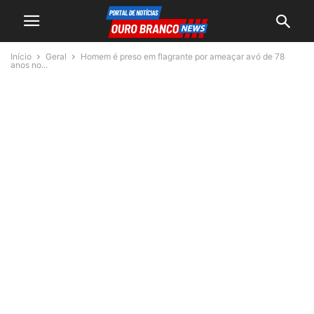
Início
Geral
Homem é preso em flagrante por ameaçar avó de 78
anos no...