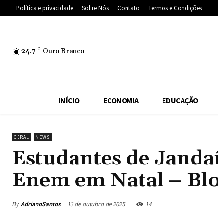
Política e privacidade
Sobre Nós
Contato
Termos e Condições
24.7
C
Ouro Branco
INÍCIO
ECONOMIA
EDUCAÇÃO
GERAL
NEWS
Estudantes de Jandaí
Enem em Natal – Blo
By
AdrianoSantos
13 de outubro de 2025
14