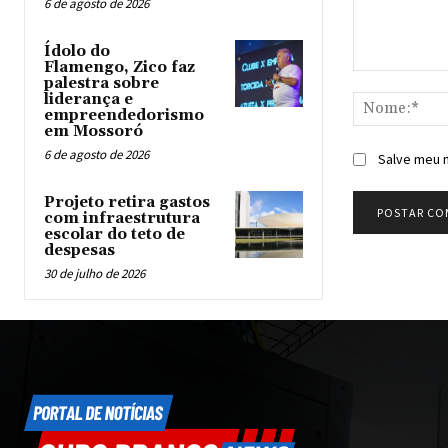
6 de agosto de 2026
Ídolo do
Flamengo, Zico faz
Comentário:
palestra sobre
liderança e
empreendedorismo
em Mossoró
6 de agosto de 2026
Salve meu n
Projeto retira gastos
com infraestrutura
escolar do teto de
despesas
30 de julho de 2026