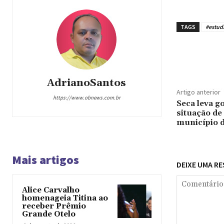
TAGS
#estud
Compar
AdrianoSantos
Artigo anterior
https://www.obnews.com.br
Seca leva g
situação d
município 
Mais artigos
DEIXE UMA R
Alice Carvalho
homenageia Titina ao
receber Prêmio
Grande Otelo