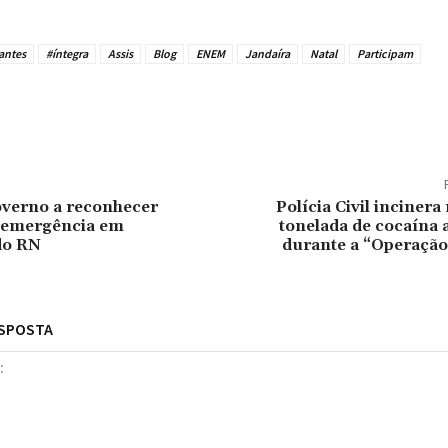
antes
#íntegra
Assis
Blog
ENEM
Jandaíra
Natal
Participam
tilhado
overno a reconhecer
Polícia Civil incinera
e emergência em
tonelada de cocaína 
do RN
durante a “Operação
ESPOSTA